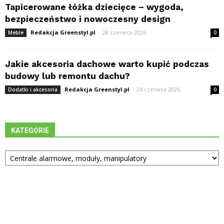
Tapicerowane łóżka dziecięce – wygoda,
bezpieczeństwo i nowoczesny design
Redakcja Greenstyl.pl
-
28 czerwca 2026
Meble
0
Jakie akcesoria dachowe warto kupić podczas
budowy lub remontu dachu?
Redakcja Greenstyl.pl
-
24 czerwca 2026
Dodatki i akcesoria
0
KATEGORIE
Kategorie