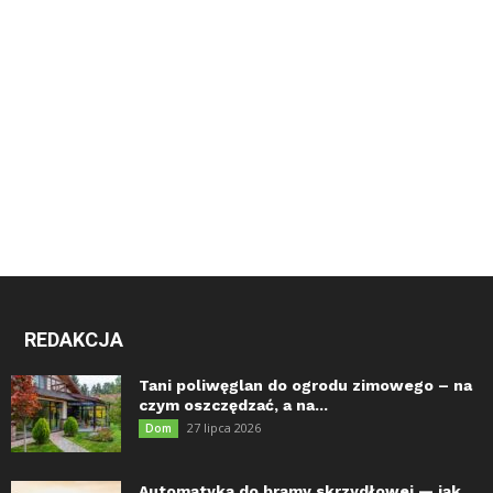
REDAKCJA
Tani poliwęglan do ogrodu zimowego – na
czym oszczędzać, a na...
27 lipca 2026
Dom
Automatyka do bramy skrzydłowej — jak