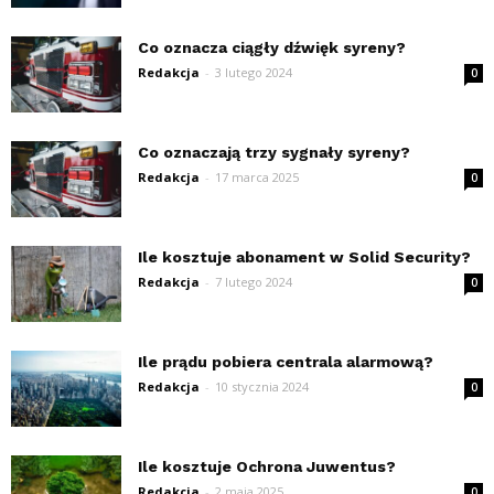
Co oznacza ciągły dźwięk syreny?
Redakcja
-
3 lutego 2024
0
Co oznaczają trzy sygnały syreny?
Redakcja
-
17 marca 2025
0
Ile kosztuje abonament w Solid Security?
Redakcja
-
7 lutego 2024
0
Ile prądu pobiera centrala alarmową?
Redakcja
-
10 stycznia 2024
0
Ile kosztuje Ochrona Juwentus?
Redakcja
-
2 maja 2025
0