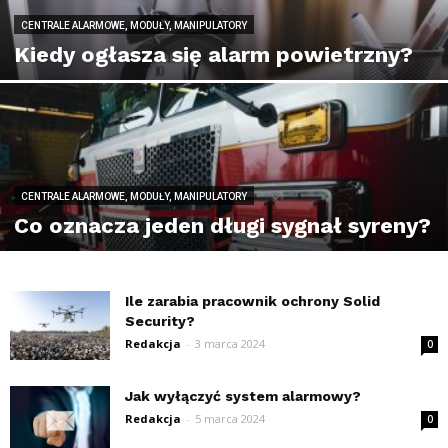
CENTRALE ALARMOWE, MODUŁY, MANIPULATORY
Kiedy ogłasza się alarm powietrzny?
CENTRALE ALARMOWE, MODUŁY, MANIPULATORY
Co oznacza jeden długi sygnał syreny?
Ile zarabia pracownik ochrony Solid
Security?
Redakcja
-
3 marca 2024
0
Jak wyłączyć system alarmowy?
Redakcja
-
5 marca 2024
0