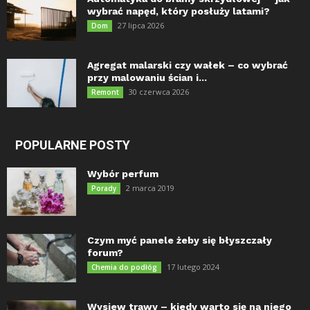
wybrać napęd, który posłuży latami?
27 lipca 2026
Dom
Agregat malarski czy wałek – co wybrać
przy malowaniu ścian i...
30 czerwca 2026
Remont
POPULARNE POSTY
Wybór perfum
2 marca 2019
Porady
Czym myć panele żeby się błyszczały
forum?
17 lutego 2024
Chemia do podłóg
Wysiew trawy – kiedy warto się na niego