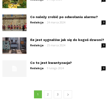
Co należy zrobić po odwołaniu alarmu?
Redakcja
-
24 marca 2024
0
Ile jest sygnałów jak się do kogoś dzwoni?
Redakcja
-
25 marca 2024
0
Co to jest kwantyzacja?
Redakcja
-
9 lutego 2024
0
1
2
3