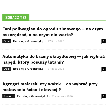
ZOBACZ TEŻ
Tani poliwęglan do ogrodu zimowego – na czym
oszczędzać, a na czym nie warto?
Redakcja Greenstyl.pl
-
27 lipca 2026
Dom
0
Automatyka do bramy skrzydłowej — jak wybrać
napęd, który posłuży latami?
Redakcja Greenstyl.pl
-
27 lipca 2026
Dom
0
Agregat malarski czy wałek – co wybrać przy
malowaniu ścian i elewacji?
Redakcja Greenstyl.pl
-
30 czerwca 2026
Remont
0