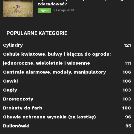
zdecydować?
21 maja 2018
Ogród
POPULARNE KATEGORIE
Cylindry
121
Cebule kwiatowe, bulwy i kłącza do ogrodu:
jednoroczne, wieloletnie i wiosenne
111
Centrale alarmowe, moduły, manipulatory
106
Cewki
106
Cegły
103
Brzeszczoty
103
Brokaty do farb
100
Obuwie ochronne wysokie (za kostkę)
96
Bulionówki
95