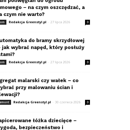
ani poliwęglan do ogrodu
imowego – na czym oszczędzać, a
a czym nie warto?
Redakcja Greenstyl.pl
-
27 lipca 2026
om
0
utomatyka do bramy skrzydłowej
 jak wybrać napęd, który posłuży
atami?
Redakcja Greenstyl.pl
-
27 lipca 2026
om
0
gregat malarski czy wałek – co
ybrać przy malowaniu ścian i
lewacji?
Redakcja Greenstyl.pl
-
30 czerwca 2026
emont
0
apicerowane łóżka dziecięce –
ygoda, bezpieczeństwo i