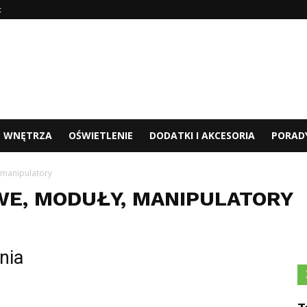
t
WNĘTRZA
OŚWIETLENIE
DODATKI I AKCESORIA
PORAD
 manipulatory
E, MODUŁY, MANIPULATORY
nia