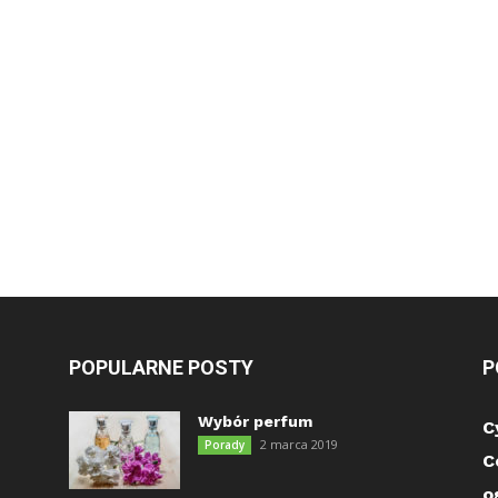
POPULARNE POSTY
P
Wybór perfum
C
2 marca 2019
Porady
C
o