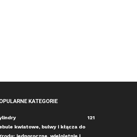
OPULARNE KATEGORIE
ylindry
121
ebule kwiatowe, bulwy i kłącza do
grodu: jednoroczne, wieloletnie i