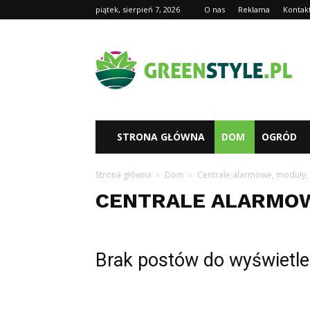
piątek, sierpień 7, 2026
O nas
Reklama
Kontak
Greenstyl.pl
STRONA GŁÓWNA
DOM
OGRÓD
Strona główna
Dom
Centrale alarmowe, moduły,
CENTRALE ALARMOW
Brak postów do wyświetle