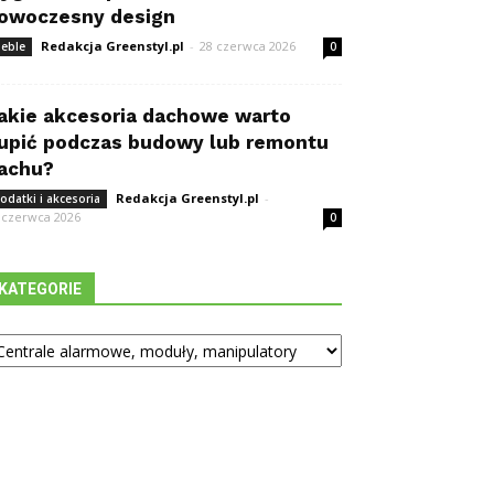
owoczesny design
Redakcja Greenstyl.pl
-
28 czerwca 2026
eble
0
akie akcesoria dachowe warto
upić podczas budowy lub remontu
achu?
Redakcja Greenstyl.pl
-
odatki i akcesoria
 czerwca 2026
0
KATEGORIE
tegorie