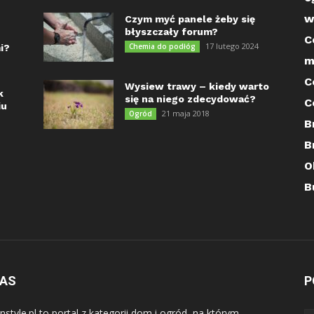
w
Czym myć panele żeby się
błyszczały forum?
C
17 lutego 2024
Chemia do podłóg
i?
m
C
Wysiew trawy – kiedy warto
k
się na niego zdecydować?
C
iu
21 maja 2018
Ogród
B
B
O
B
NAS
P
nstyle.pl to portal z kategorii dom i ogród, na którym