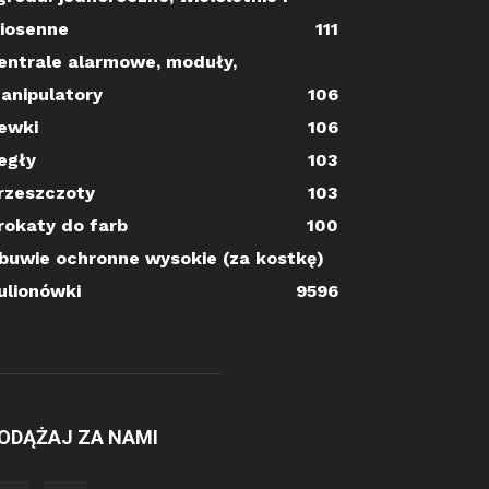
iosenne
111
entrale alarmowe, moduły,
anipulatory
106
ewki
106
egły
103
rzeszczoty
103
rokaty do farb
100
buwie ochronne wysokie (za kostkę)
ulionówki
95
96
ODĄŻAJ ZA NAMI