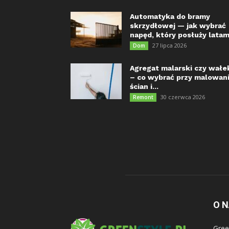
Automatyka do bramy
skrzydłowej — jak wybrać
napęd, który posłuży latam
27 lipca 2026
Dom
Agregat malarski czy wałe
– co wybrać przy malowan
ścian i...
30 czerwca 2026
Remont
O 
Gree