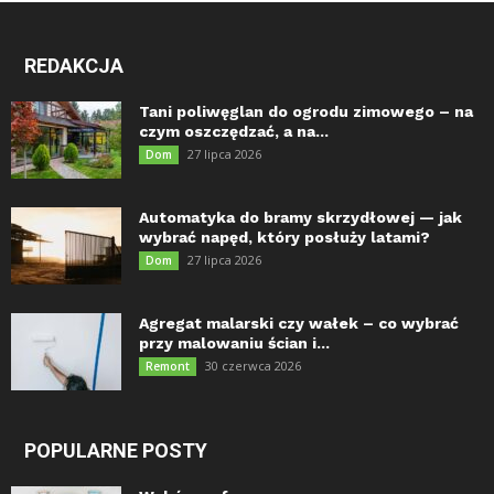
REDAKCJA
Tani poliwęglan do ogrodu zimowego – na
czym oszczędzać, a na...
27 lipca 2026
Dom
Automatyka do bramy skrzydłowej — jak
wybrać napęd, który posłuży latami?
27 lipca 2026
Dom
Agregat malarski czy wałek – co wybrać
przy malowaniu ścian i...
30 czerwca 2026
Remont
POPULARNE POSTY