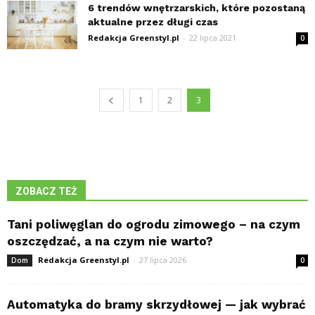
6 trendów wnętrzarskich, które pozostaną
aktualne przez długi czas
Redakcja Greenstyl.pl
-
22 lipca 2021
0
1
2
3
ZOBACZ TEŻ
Tani poliwęglan do ogrodu zimowego – na czym
oszczędzać, a na czym nie warto?
Redakcja Greenstyl.pl
-
27 lipca 2026
Dom
0
Automatyka do bramy skrzydłowej — jak wybrać