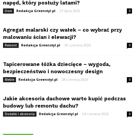
napęd, który posłuży latami?
Redakcja Greenstyl.pl
-
27 lipca 2026
Dom
0
Agregat malarski czy wałek – co wybrać przy
malowaniu ścian i elewacji?
Redakcja Greenstyl.pl
-
30 czerwca 2026
Remont
0
Tapicerowane łóżka dziecięce – wygoda,
bezpieczeństwo i nowoczesny design
Redakcja Greenstyl.pl
-
28 czerwca 2026
Meble
0
Jakie akcesoria dachowe warto kupić podczas
budowy lub remontu dachu?
Redakcja Greenstyl.pl
-
24 czerwca 2026
Dodatki i akcesoria
0