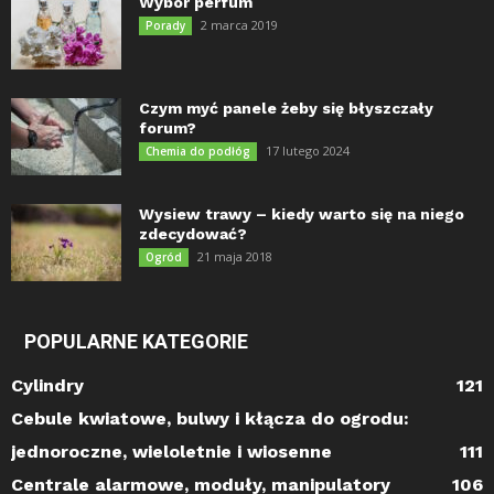
Wybór perfum
2 marca 2019
Porady
Czym myć panele żeby się błyszczały
forum?
17 lutego 2024
Chemia do podłóg
Wysiew trawy – kiedy warto się na niego
zdecydować?
21 maja 2018
Ogród
POPULARNE KATEGORIE
Cylindry
121
Cebule kwiatowe, bulwy i kłącza do ogrodu:
jednoroczne, wieloletnie i wiosenne
111
Centrale alarmowe, moduły, manipulatory
106