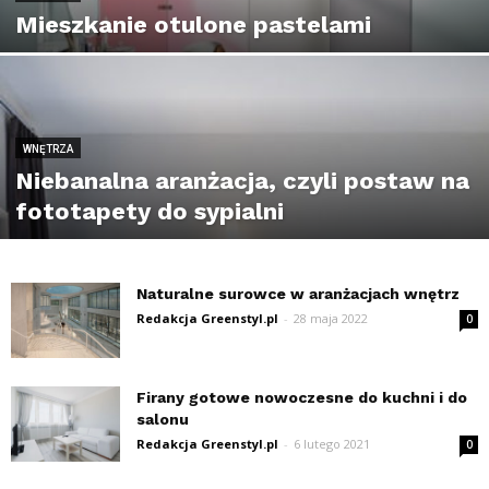
Mieszkanie otulone pastelami
WNĘTRZA
Niebanalna aranżacja, czyli postaw na
fototapety do sypialni
Naturalne surowce w aranżacjach wnętrz
Redakcja Greenstyl.pl
-
28 maja 2022
0
Firany gotowe nowoczesne do kuchni i do
salonu
Redakcja Greenstyl.pl
-
6 lutego 2021
0