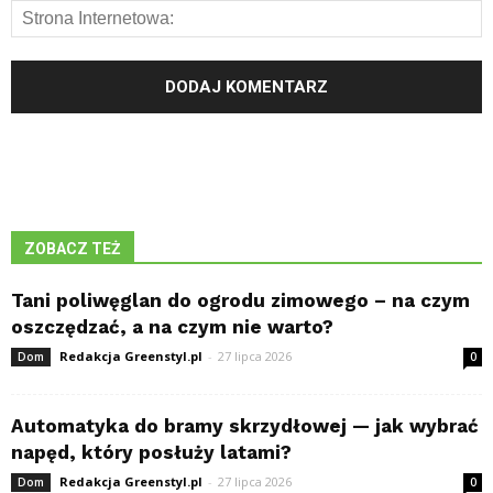
ZOBACZ TEŻ
Tani poliwęglan do ogrodu zimowego – na czym
oszczędzać, a na czym nie warto?
Redakcja Greenstyl.pl
-
27 lipca 2026
Dom
0
Automatyka do bramy skrzydłowej — jak wybrać
napęd, który posłuży latami?
Redakcja Greenstyl.pl
-
27 lipca 2026
Dom
0