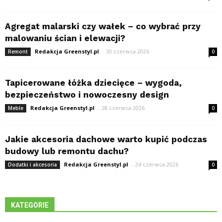
Agregat malarski czy wałek – co wybrać przy
malowaniu ścian i elewacji?
Redakcja Greenstyl.pl
-
30 czerwca 2026
Remont
0
Tapicerowane łóżka dziecięce – wygoda,
bezpieczeństwo i nowoczesny design
Redakcja Greenstyl.pl
-
28 czerwca 2026
Meble
0
Jakie akcesoria dachowe warto kupić podczas
budowy lub remontu dachu?
Redakcja Greenstyl.pl
-
24 czerwca 2026
Dodatki i akcesoria
0
KATEGORIE