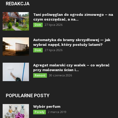
REDAKCJA
Tani poliwęglan do ogrodu zimowego – na
czym oszczędzać, a na...
27 lipca 2026
Dom
Automatyka do bramy skrzydłowej — jak
wybrać napęd, który posłuży latami?
27 lipca 2026
Dom
Agregat malarski czy wałek – co wybrać
przy malowaniu ścian i...
30 czerwca 2026
Remont
POPULARNE POSTY
Wybór perfum
2 marca 2019
Porady