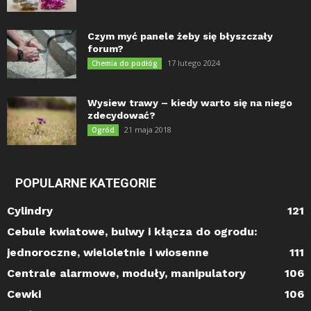
Czym myć panele żeby się błyszczały
forum?
17 lutego 2024
Chemia do podłóg
Wysiew trawy – kiedy warto się na niego
zdecydować?
21 maja 2018
Ogród
POPULARNE KATEGORIE
Cylindry
121
Cebule kwiatowe, bulwy i kłącza do ogrodu:
jednoroczne, wieloletnie i wiosenne
111
Centrale alarmowe, moduły, manipulatory
106
Cewki
106