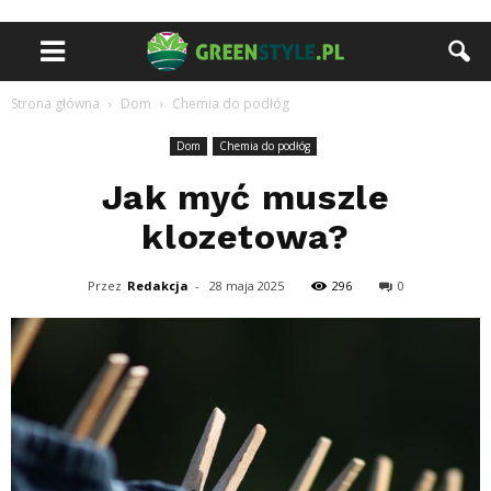
Strona główna
Dom
Chemia do podłóg
Dom
Chemia do podłóg
Jak myć muszle
klozetowa?
Przez
Redakcja
-
28 maja 2025
296
0