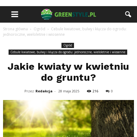
Strona główna
Ogród
Cebule kwiatowe, bulwy i kłącza do ogrodu:
jednoroczne, wieloletnie i wiosenne
Ogród
Cebule kwiatowe, bulwy i kłącza do ogrodu: jednoroczne, wieloletnie i wiosenne
Jakie kwiaty w kwietniu
do gruntu?
Przez
Redakcja
-
28 maja 2025
216
0