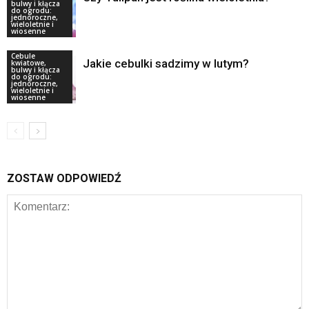
bulwy i kłącza
do ogrodu:
jednoroczne,
wieloletnie i
wiosenne
Cebule
Jakie cebulki sadzimy w lutym?
kwiatowe,
bulwy i kłącza
do ogrodu:
jednoroczne,
wieloletnie i
wiosenne
ZOSTAW ODPOWIEDŹ