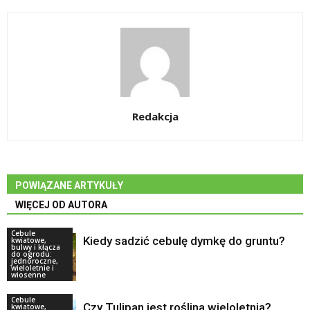
Redakcja
POWIĄZANE ARTYKUŁY
WIĘCEJ OD AUTORA
Cebule
Kiedy sadzić cebulę dymkę do gruntu?
kwiatowe,
bulwy i kłącza
do ogrodu:
jednoroczne,
wieloletnie i
wiosenne
Cebule
Czy Tulipan jest roślina wieloletnia?
kwiatowe,