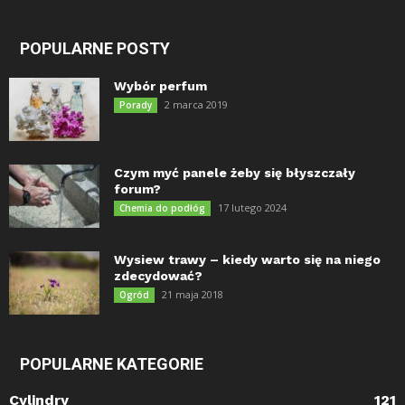
POPULARNE POSTY
Wybór perfum
2 marca 2019
Porady
Czym myć panele żeby się błyszczały
forum?
17 lutego 2024
Chemia do podłóg
Wysiew trawy – kiedy warto się na niego
zdecydować?
21 maja 2018
Ogród
POPULARNE KATEGORIE
Cylindry
121