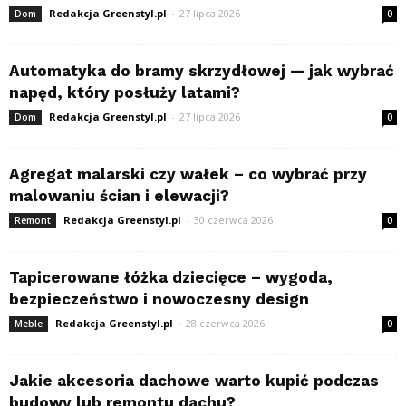
Redakcja Greenstyl.pl
-
27 lipca 2026
Dom
0
Automatyka do bramy skrzydłowej — jak wybrać
napęd, który posłuży latami?
Redakcja Greenstyl.pl
-
27 lipca 2026
Dom
0
Agregat malarski czy wałek – co wybrać przy
malowaniu ścian i elewacji?
Redakcja Greenstyl.pl
-
30 czerwca 2026
Remont
0
Tapicerowane łóżka dziecięce – wygoda,
bezpieczeństwo i nowoczesny design
Redakcja Greenstyl.pl
-
28 czerwca 2026
Meble
0
Jakie akcesoria dachowe warto kupić podczas
budowy lub remontu dachu?