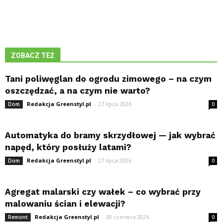
ZOBACZ TEŻ
Tani poliwęglan do ogrodu zimowego – na czym
oszczędzać, a na czym nie warto?
Redakcja Greenstyl.pl
-
27 lipca 2026
Dom
0
Automatyka do bramy skrzydłowej — jak wybrać
napęd, który posłuży latami?
Redakcja Greenstyl.pl
-
27 lipca 2026
Dom
0
Agregat malarski czy wałek – co wybrać przy
malowaniu ścian i elewacji?
Redakcja Greenstyl.pl
-
30 czerwca 2026
Remont
0