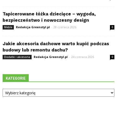
Tapicerowane łóżka dziecięce – wygoda,
bezpieczeństwo i nowoczesny design
Redakcja Greenstyl.pl
-
28 czerwca 2026
Meble
0
Jakie akcesoria dachowe warto kupić podczas
budowy lub remontu dachu?
Redakcja Greenstyl.pl
-
24 czerwca 2026
Dodatki i akcesoria
0
KATEGORIE
Kategorie