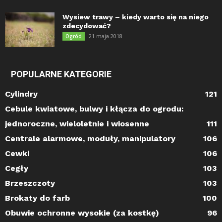
Wysiew trawy – kiedy warto się na niego
zdecydować?
21 maja 2018
Ogród
POPULARNE KATEGORIE
Cylindry
121
Cebule kwiatowe, bulwy i kłącza do ogrodu:
jednoroczne, wieloletnie i wiosenne
111
Centrale alarmowe, moduły, manipulatory
106
Cewki
106
Cegły
103
Brzeszczoty
103
Brokaty do farb
100
Obuwie ochronne wysokie (za kostkę)
96