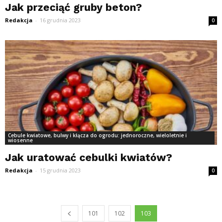
Jak przeciąć gruby beton?
Redakcja
-
16 grudnia 2023
0
Cebule kwiatowe, bulwy i kłącza do ogrodu: jednoroczne, wieloletnie i
wiosenne
Jak uratować cebulki kwiatów?
Redakcja
-
15 grudnia 2023
0
101
102
103