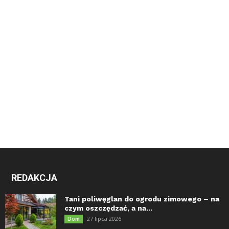
REDAKCJA
Tani poliwęglan do ogrodu zimowego – na
czym oszczędzać, a na...
27 lipca 2026
Dom