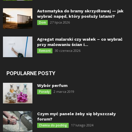
Automatyka do bramy skrzydłowej — jak
wybrać napęd, który posłuży latami?
27 lipca 2026
Dom
Agregat malarski czy wałek – co wybrać
przy malowaniu ścian i...
30 czerwca 2026
Remont
POPULARNE POSTY
Wybór perfum
2 marca 2019
Porady
Czym myć panele żeby się błyszczały
forum?
17 lutego 2024
Chemia do podłóg