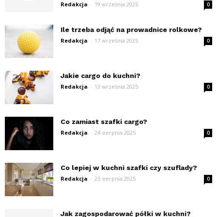
Redakcja
-
19 września 2025
0
Ile trzeba odjąć na prowadnice rolkowe?
Redakcja
-
17 września 2025
0
Jakie cargo do kuchni?
Redakcja
-
13 września 2025
0
Co zamiast szafki cargo?
Redakcja
-
24 sierpnia 2025
0
Co lepiej w kuchni szafki czy szuflady?
Redakcja
-
23 sierpnia 2025
0
Jak zagospodarować półki w kuchni?