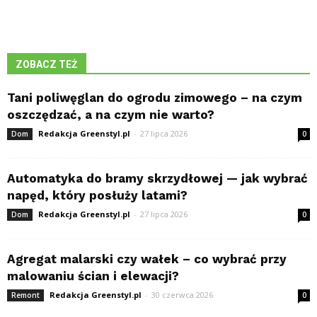
ZOBACZ TEŻ
Tani poliwęglan do ogrodu zimowego – na czym
oszczędzać, a na czym nie warto?
Redakcja Greenstyl.pl
-
27 lipca 2026
Dom
0
Automatyka do bramy skrzydłowej — jak wybrać
napęd, który posłuży latami?
Redakcja Greenstyl.pl
-
27 lipca 2026
Dom
0
Agregat malarski czy wałek – co wybrać przy
malowaniu ścian i elewacji?
Redakcja Greenstyl.pl
-
30 czerwca 2026
Remont
0