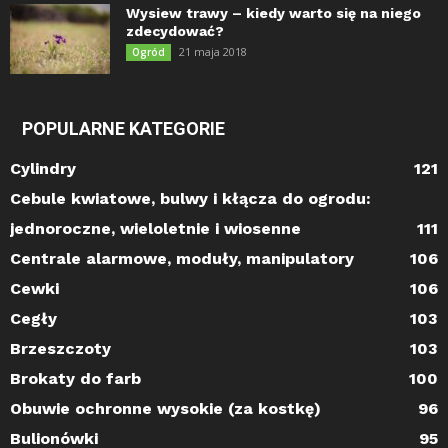
Wysiew trawy – kiedy warto się na niego
zdecydować?
21 maja 2018
Ogród
POPULARNE KATEGORIE
Cylindry
121
Cebule kwiatowe, bulwy i kłącza do ogrodu:
jednoroczne, wieloletnie i wiosenne
111
Centrale alarmowe, moduły, manipulatory
106
Cewki
106
Cegły
103
Brzeszczoty
103
Brokaty do farb
100
Obuwie ochronne wysokie (za kostkę)
96
Bulionówki
95