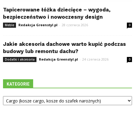
Tapicerowane łóżka dziecięce – wygoda,
bezpieczeństwo i nowoczesny design
Redakcja Greenstyl.pl
-
28 czerwca 2026
Meble
0
Jakie akcesoria dachowe warto kupić podczas
budowy lub remontu dachu?
Redakcja Greenstyl.pl
-
24 czerwca 2026
Dodatki i akcesoria
0
KATEGORIE
Kategorie