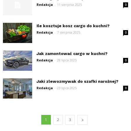
Redakcja
-
11 sierpnia 2025
0
Ile kosztuje kosz cargo do kuchni?
Redakcja
-
7 sierpnia 2025
0
Jak zamontować cargo w kuchni?
Redakcja
-
28 lipca 2025
0
Jaki zlewozmywak do szafki narożnej?
Redakcja
-
23 lipca 2025
0
1
2
3