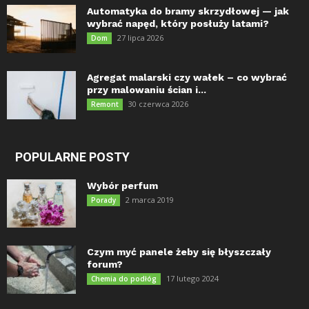
Automatyka do bramy skrzydłowej — jak
wybrać napęd, który posłuży latami?
27 lipca 2026
Dom
Agregat malarski czy wałek – co wybrać
przy malowaniu ścian i...
30 czerwca 2026
Remont
POPULARNE POSTY
Wybór perfum
2 marca 2019
Porady
Czym myć panele żeby się błyszczały
forum?
17 lutego 2024
Chemia do podłóg