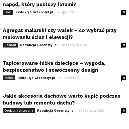
napęd, który posłuży latami?
Redakcja Greenstyl.pl
-
27 lipca 2026
Dom
0
Agregat malarski czy wałek – co wybrać przy
malowaniu ścian i elewacji?
Redakcja Greenstyl.pl
-
30 czerwca 2026
Remont
0
Tapicerowane łóżka dziecięce – wygoda,
bezpieczeństwo i nowoczesny design
Redakcja Greenstyl.pl
-
28 czerwca 2026
Meble
0
Jakie akcesoria dachowe warto kupić podczas
budowy lub remontu dachu?
Redakcja Greenstyl.pl
-
24 czerwca 2026
Dodatki i akcesoria
0