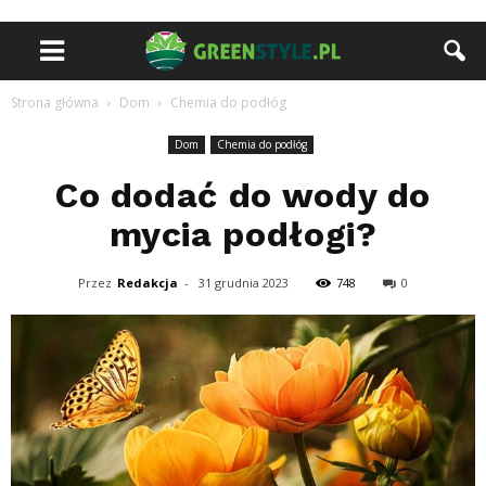
Strona główna
Dom
Chemia do podłóg
Dom
Chemia do podłóg
Co dodać do wody do
mycia podłogi?
Przez
Redakcja
-
31 grudnia 2023
748
0