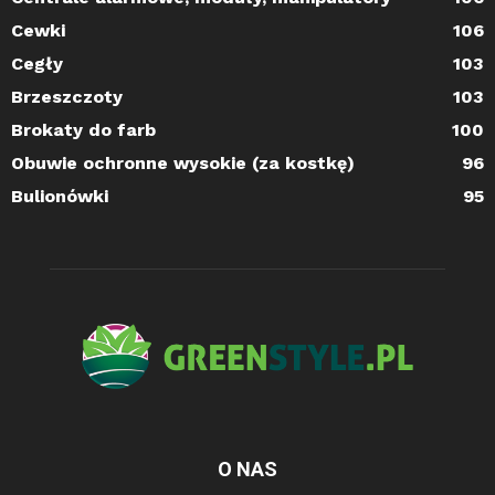
Cewki
106
Cegły
103
Brzeszczoty
103
Brokaty do farb
100
Obuwie ochronne wysokie (za kostkę)
96
Bulionówki
95
O NAS