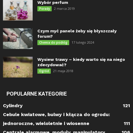
Wybór perfum
2 marca 2019
Porady
Czym myć panele żeby się błyszczały
forum?
17 lutego 2024
Chemia do podłóg
Wysiew trawy – kiedy warto się na niego
zdecydować?
21 maja 2018
Ogród
POPULARNE KATEGORIE
Cylindry
121
Cebule kwiatowe, bulwy i kłącza do ogrodu:
jednoroczne, wieloletnie i wiosenne
111
Centrale alarmowe, moduły, manipulatory
106