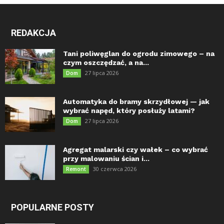
REDAKCJA
Tani poliwęglan do ogrodu zimowego – na
czym oszczędzać, a na...
27 lipca 2026
Dom
Automatyka do bramy skrzydłowej — jak
wybrać napęd, który posłuży latami?
27 lipca 2026
Dom
Agregat malarski czy wałek – co wybrać
przy malowaniu ścian i...
30 czerwca 2026
Remont
POPULARNE POSTY