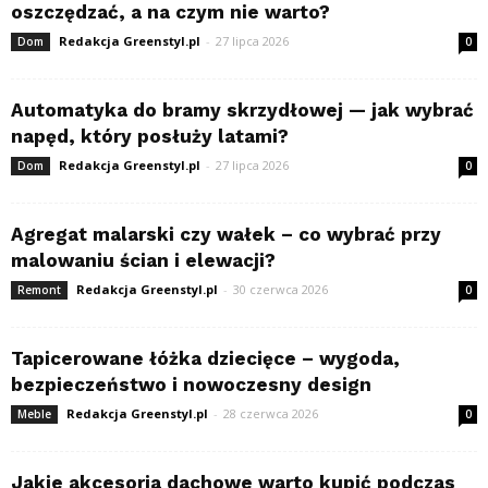
oszczędzać, a na czym nie warto?
Redakcja Greenstyl.pl
-
27 lipca 2026
Dom
0
Automatyka do bramy skrzydłowej — jak wybrać
napęd, który posłuży latami?
Redakcja Greenstyl.pl
-
27 lipca 2026
Dom
0
Agregat malarski czy wałek – co wybrać przy
malowaniu ścian i elewacji?
Redakcja Greenstyl.pl
-
30 czerwca 2026
Remont
0
Tapicerowane łóżka dziecięce – wygoda,
bezpieczeństwo i nowoczesny design
Redakcja Greenstyl.pl
-
28 czerwca 2026
Meble
0
Jakie akcesoria dachowe warto kupić podczas