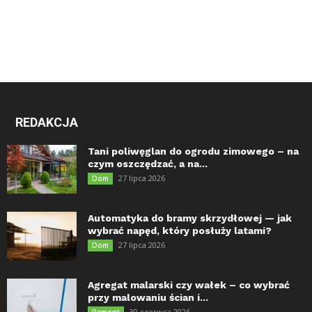
REDAKCJA
Tani poliwęglan do ogrodu zimowego – na
czym oszczędzać, a na...
27 lipca 2026
Dom
Automatyka do bramy skrzydłowej — jak
wybrać napęd, który posłuży latami?
27 lipca 2026
Dom
Agregat malarski czy wałek – co wybrać
przy malowaniu ścian i...
30 czerwca 2026