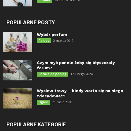
Remont
POPULARNE POSTY
Wybór perfum
2 marca 2019
Porady
Czym myć panele żeby się błyszczały
forum?
17 lutego 2024
Chemia do podłóg
Wysiew trawy – kiedy warto się na niego
zdecydować?
21 maja 2018
Ogród
POPULARNE KATEGORIE