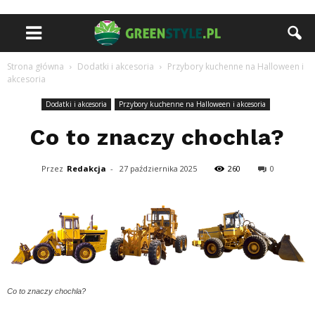
Strona główna
Dodatki i akcesoria
Przybory kuchenne na Halloween i
akcesoria
Dodatki i akcesoria
Przybory kuchenne na Halloween i akcesoria
Co to znaczy chochla?
Przez
Redakcja
-
27 października 2025
260
0
Co to znaczy chochla?