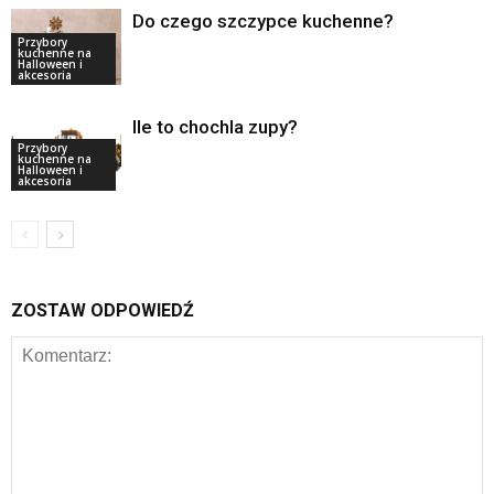
Do czego szczypce kuchenne?
Przybory
kuchenne na
Halloween i
akcesoria
Ile to chochla zupy?
Przybory
kuchenne na
Halloween i
akcesoria
ZOSTAW ODPOWIEDŹ