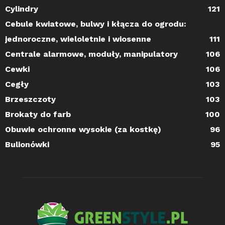
Cylindry
121
Cebule kwiatowe, bulwy i kłącza do ogrodu:
jednoroczne, wieloletnie i wiosenne
111
Centrale alarmowe, moduły, manipulatory
106
Cewki
106
Cegły
103
Brzeszczoty
103
Brokaty do farb
100
Obuwie ochronne wysokie (za kostkę)
96
Bulionówki
95