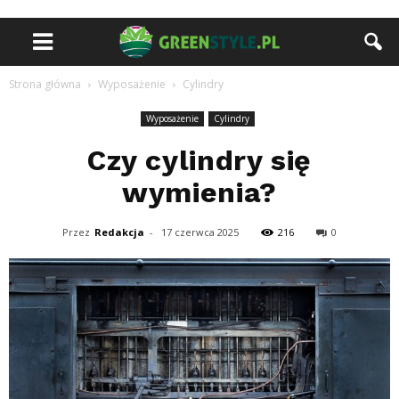
Strona główna
Wyposażenie
Cylindry
Wyposażenie
Cylindry
Czy cylindry się
wymienia?
Przez
Redakcja
-
17 czerwca 2025
216
0