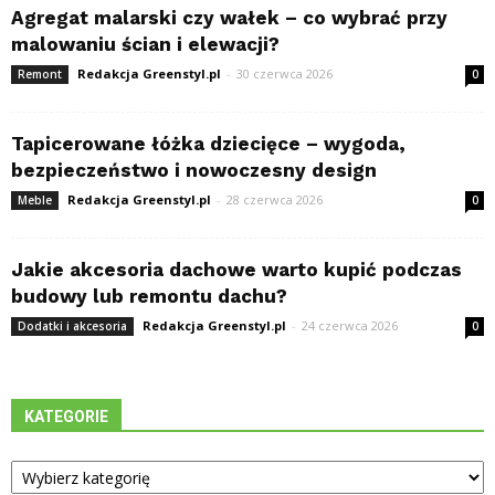
Agregat malarski czy wałek – co wybrać przy
malowaniu ścian i elewacji?
Redakcja Greenstyl.pl
-
30 czerwca 2026
Remont
0
Tapicerowane łóżka dziecięce – wygoda,
bezpieczeństwo i nowoczesny design
Redakcja Greenstyl.pl
-
28 czerwca 2026
Meble
0
Jakie akcesoria dachowe warto kupić podczas
budowy lub remontu dachu?
Redakcja Greenstyl.pl
-
24 czerwca 2026
Dodatki i akcesoria
0
KATEGORIE
Kategorie