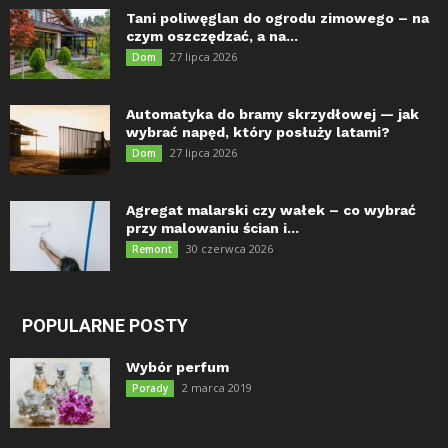
Tani poliwęglan do ogrodu zimowego – na
czym oszczędzać, a na...
27 lipca 2026
Dom
Automatyka do bramy skrzydłowej — jak
wybrać napęd, który posłuży latami?
27 lipca 2026
Dom
Agregat malarski czy wałek – co wybrać
przy malowaniu ścian i...
30 czerwca 2026
Remont
POPULARNE POSTY
Wybór perfum
2 marca 2019
Porady