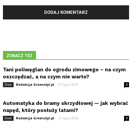
ZOBACZ TEŻ
Tani poliwęglan do ogrodu zimowego – na czym
oszczędzać, a na czym nie warto?
Redakcja Greenstyl.pl
-
27 lipca 2026
Dom
0
Automatyka do bramy skrzydłowej — jak wybrać
napęd, który posłuży latami?
Redakcja Greenstyl.pl
-
27 lipca 2026
Dom
0