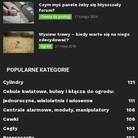
Czym myć panele żeby się błyszczały
forum?
17 lutego 2024
Chemia do podłóg
Wysiew trawy – kiedy warto się na niego
zdecydować?
21 maja 2018
Ogród
POPULARNE KATEGORIE
Cylindry
121
Cebule kwiatowe, bulwy i kłącza do ogrodu:
jednoroczne, wieloletnie i wiosenne
111
Centrale alarmowe, moduły, manipulatory
106
Cewki
106
Cegły
103
Brzeszczoty
103