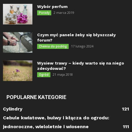
Wybór perfum
2 marca 2019
Porady
Czym myć panele żeby się błyszczały
forum?
17 lutego 2024
Chemia do podłóg
Wysiew trawy – kiedy warto się na niego
zdecydować?
21 maja 2018
Ogród
POPULARNE KATEGORIE
Cylindry
121
Cebule kwiatowe, bulwy i kłącza do ogrodu:
jednoroczne, wieloletnie i wiosenne
111