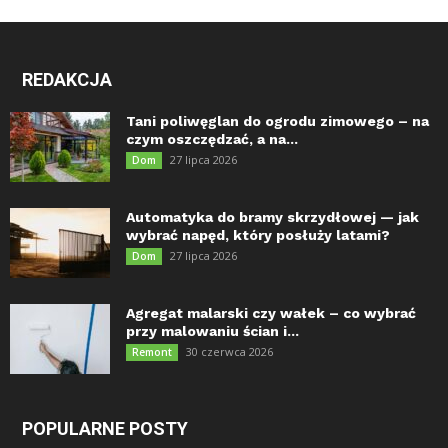
REDAKCJA
Tani poliwęglan do ogrodu zimowego – na
czym oszczędzać, a na...
27 lipca 2026
Dom
Automatyka do bramy skrzydłowej — jak
wybrać napęd, który posłuży latami?
27 lipca 2026
Dom
Agregat malarski czy wałek – co wybrać
przy malowaniu ścian i...
30 czerwca 2026
Remont
POPULARNE POSTY