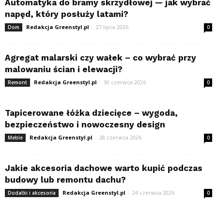
Automatyka do bramy skrzydłowej — jak wybrać
napęd, który posłuży latami?
Redakcja Greenstyl.pl
-
27 lipca 2026
Dom
0
Agregat malarski czy wałek – co wybrać przy
malowaniu ścian i elewacji?
Redakcja Greenstyl.pl
-
30 czerwca 2026
Remont
0
Tapicerowane łóżka dziecięce – wygoda,
bezpieczeństwo i nowoczesny design
Redakcja Greenstyl.pl
-
28 czerwca 2026
Meble
0
Jakie akcesoria dachowe warto kupić podczas
budowy lub remontu dachu?
Redakcja Greenstyl.pl
-
24 czerwca 2026
Dodatki i akcesoria
0