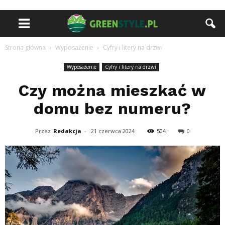
Strona główna
Wyposażenie
Cyfry i litery na drzwi
Wyposażenie
Cyfry i litery na drzwi
Czy można mieszkać w
domu bez numeru?
Przez
Redakcja
-
21 czerwca 2024
504
0