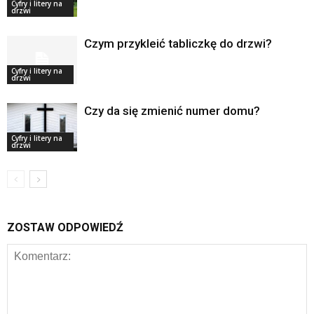
Cyfry i litery na
drzwi
Czym przykleić tabliczkę do drzwi?
Cyfry i litery na
drzwi
Czy da się zmienić numer domu?
Cyfry i litery na
drzwi
ZOSTAW ODPOWIEDŹ