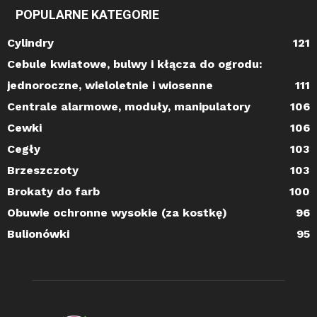
POPULARNE KATEGORIE
Cylindry
121
Cebule kwiatowe, bulwy i kłącza do ogrodu:
jednoroczne, wieloletnie i wiosenne
111
Centrale alarmowe, moduły, manipulatory
106
Cewki
106
Cegły
103
Brzeszczoty
103
Brokaty do farb
100
Obuwie ochronne wysokie (za kostkę)
96
Bulionówki
95