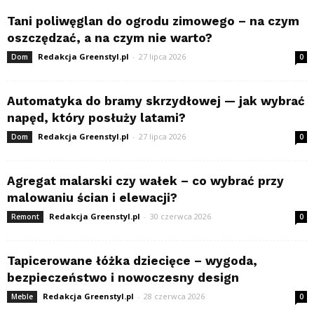
Tani poliwęglan do ogrodu zimowego – na czym
oszczędzać, a na czym nie warto?
Redakcja Greenstyl.pl
-
27 lipca 2026
Dom
0
Automatyka do bramy skrzydłowej — jak wybrać
napęd, który posłuży latami?
Redakcja Greenstyl.pl
-
27 lipca 2026
Dom
0
Agregat malarski czy wałek – co wybrać przy
malowaniu ścian i elewacji?
Redakcja Greenstyl.pl
-
30 czerwca 2026
Remont
0
Tapicerowane łóżka dziecięce – wygoda,
bezpieczeństwo i nowoczesny design
Redakcja Greenstyl.pl
-
28 czerwca 2026
Meble
0