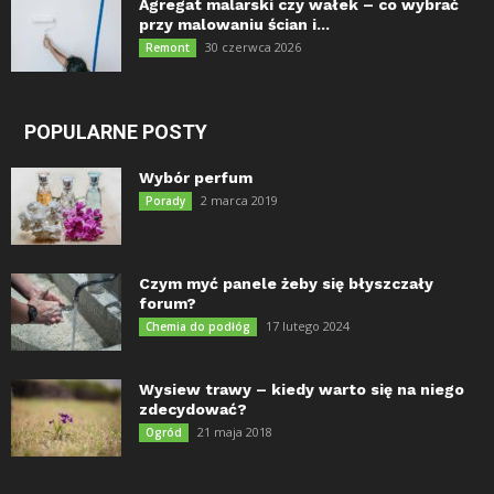
Agregat malarski czy wałek – co wybrać
przy malowaniu ścian i...
30 czerwca 2026
Remont
POPULARNE POSTY
Wybór perfum
2 marca 2019
Porady
Czym myć panele żeby się błyszczały
forum?
17 lutego 2024
Chemia do podłóg
Wysiew trawy – kiedy warto się na niego
zdecydować?
21 maja 2018
Ogród