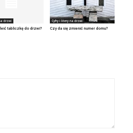
 na drzwi
Cyfry i litery na drzwi
eić tabliczkę do drzwi?
Czy da się zmienić numer domu?