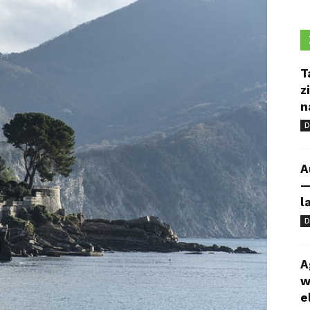
T
z
n
D
A
—
l
D
A
w
e