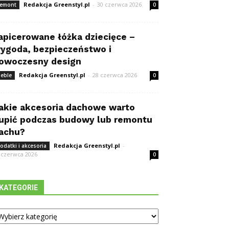
Redakcja Greenstyl.pl
-
30 czerwca 2026
emont
0
apicerowane łóżka dziecięce –
ygoda, bezpieczeństwo i
owoczesny design
Redakcja Greenstyl.pl
-
28 czerwca 2026
eble
0
akie akcesoria dachowe warto
upić podczas budowy lub remontu
achu?
Redakcja Greenstyl.pl
-
odatki i akcesoria
 czerwca 2026
0
KATEGORIE
tegorie