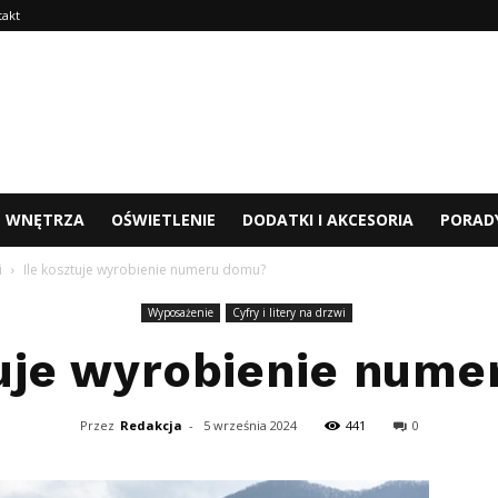
takt
WNĘTRZA
OŚWIETLENIE
DODATKI I AKCESORIA
PORAD
i
Ile kosztuje wyrobienie numeru domu?
Wyposażenie
Cyfry i litery na drzwi
tuje wyrobienie num
Przez
Redakcja
-
5 września 2024
441
0