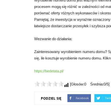
Wyrobienie numeru domu jest ważnym elemente
procesem mogą się różnić w zależności od mat
porównać oferty różnych wykonawców i skonsul
Pamiętaj, że inwestycja w wyraźnie oznaczony 
łatwiejsze dostarczanie przesyłek i szybsza p
Wezwanie do działania:
Zainteresowany wyrobieniem numeru domu? Spra
się, ile kosztuje wyrobienie numeru domu. Klikni
https://bedetata.pl/
[Głosów:0 Średnia:0/5]
PODZIEL SIĘ
Facebook
Twit