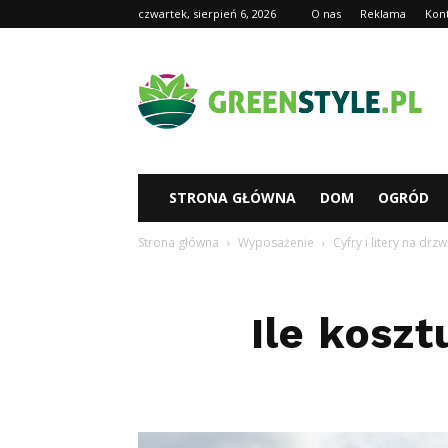
czwartek, sierpień 6, 2026
O nas
Reklama
Kon
Greenstyl.pl
STRONA GŁÓWNA
DOM
OGRÓD
Strona główna
Wyposażenie
Cyfry i litery na drzw
Ile kosz