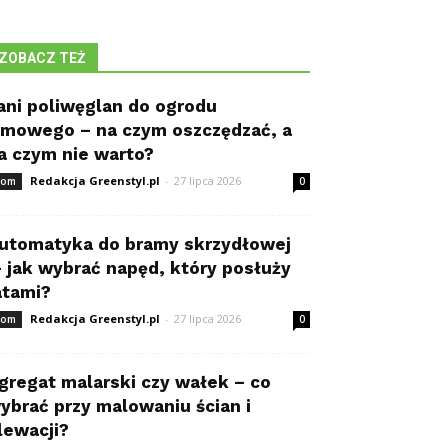
ZOBACZ TEŻ
ani poliwęglan do ogrodu
imowego – na czym oszczędzać, a
a czym nie warto?
Redakcja Greenstyl.pl
-
27 lipca 2026
om
0
utomatyka do bramy skrzydłowej
 jak wybrać napęd, który posłuży
atami?
Redakcja Greenstyl.pl
-
27 lipca 2026
om
0
gregat malarski czy wałek – co
ybrać przy malowaniu ścian i
lewacji?