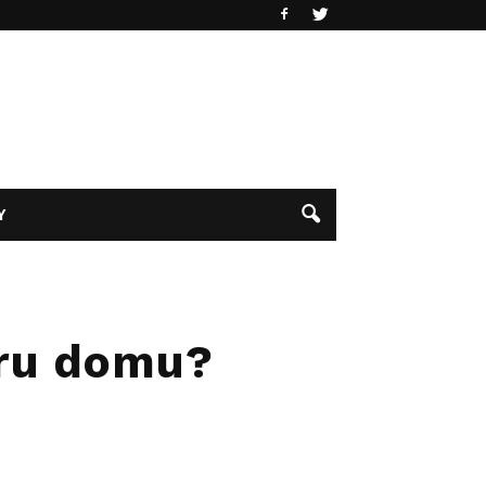
Y
eru domu?