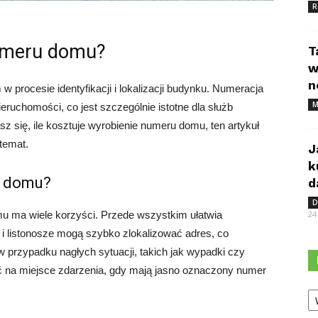
R
numeru domu?
T
w
n
procesie identyfikacji i lokalizacji budynku. Numeracja
M
ruchomości, co jest szczególnie istotne dla służb
sz się, ile kosztuje wyrobienie numeru domu, ten artykuł
temat.
J
k
r domu?
d
D
24
 ma wiele korzyści. Przede wszystkim ułatwia
 i listonosze mogą szybko zlokalizować adres, co
w przypadku nagłych sytuacji, takich jak wypadki czy
ć na miejsce zdarzenia, gdy mają jasno oznaczony numer
Ka