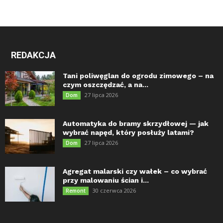
REDAKCJA
Tani poliwęglan do ogrodu zimowego – na
czym oszczędzać, a na...
27 lipca 2026
Dom
Automatyka do bramy skrzydłowej — jak
wybrać napęd, który posłuży latami?
27 lipca 2026
Dom
Agregat malarski czy wałek – co wybrać
przy malowaniu ścian i...
30 czerwca 2026
Remont