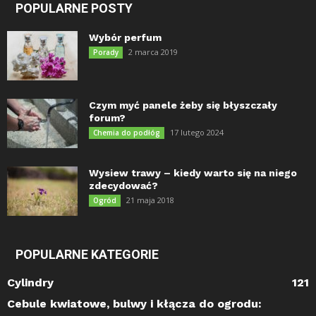
POPULARNE POSTY
Wybór perfum
2 marca 2019
Porady
Czym myć panele żeby się błyszczały
forum?
17 lutego 2024
Chemia do podłóg
Wysiew trawy – kiedy warto się na niego
zdecydować?
21 maja 2018
Ogród
POPULARNE KATEGORIE
Cylindry
121
Cebule kwiatowe, bulwy i kłącza do ogrodu: