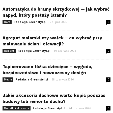
Automatyka do bramy skrzydłowej — jak wybrać
napęd, który posłuży latami?
Redakcja Greenstyl.pl
-
27 lipca 2026
Dom
0
Agregat malarski czy wałek – co wybrać przy
malowaniu ścian i elewacji?
Redakcja Greenstyl.pl
-
30 czerwca 2026
Remont
0
Tapicerowane łóżka dziecięce – wygoda,
bezpieczeństwo i nowoczesny design
Redakcja Greenstyl.pl
-
28 czerwca 2026
Meble
0
Jakie akcesoria dachowe warto kupić podczas
budowy lub remontu dachu?
Redakcja Greenstyl.pl
-
24 czerwca 2026
Dodatki i akcesoria
0