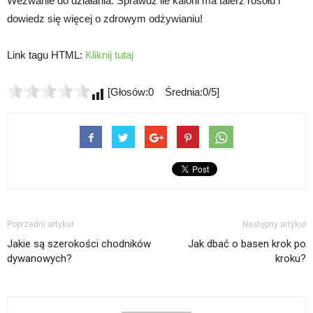
Wezwanie do działania: Sprawdź ile kalorii ma talerz rosołu i
dowiedz się więcej o zdrowym odżywianiu!
Link tagu HTML:
Kliknij tutaj
[Głosów:0 Średnia:0/5]
Poprzedni artykuł
Następny artykuł
Jakie są szerokości chodników
Jak dbać o basen krok po
dywanowych?
kroku?