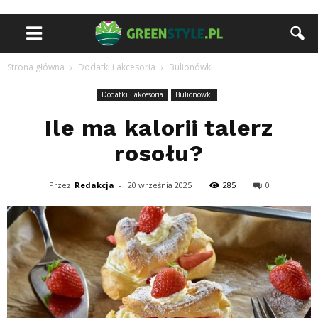
Strona główna
Dodatki i akcesoria
Bulionówki
Dodatki i akcesoria
Bulionówki
Ile ma kalorii talerz
rosołu?
Przez
Redakcja
-
20 września 2025
285
0