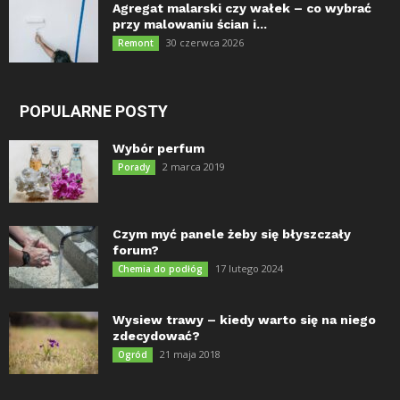
Agregat malarski czy wałek – co wybrać
przy malowaniu ścian i...
30 czerwca 2026
Remont
POPULARNE POSTY
Wybór perfum
2 marca 2019
Porady
Czym myć panele żeby się błyszczały
forum?
17 lutego 2024
Chemia do podłóg
Wysiew trawy – kiedy warto się na niego
zdecydować?
21 maja 2018
Ogród