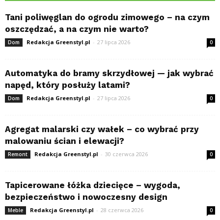
Tani poliwęglan do ogrodu zimowego – na czym
oszczędzać, a na czym nie warto?
Redakcja Greenstyl.pl
-
27 lipca 2026
Dom
0
Automatyka do bramy skrzydłowej — jak wybrać
napęd, który posłuży latami?
Redakcja Greenstyl.pl
-
27 lipca 2026
Dom
0
Agregat malarski czy wałek – co wybrać przy
malowaniu ścian i elewacji?
Redakcja Greenstyl.pl
-
30 czerwca 2026
Remont
0
Tapicerowane łóżka dziecięce – wygoda,
bezpieczeństwo i nowoczesny design
Redakcja Greenstyl.pl
-
28 czerwca 2026
Meble
0