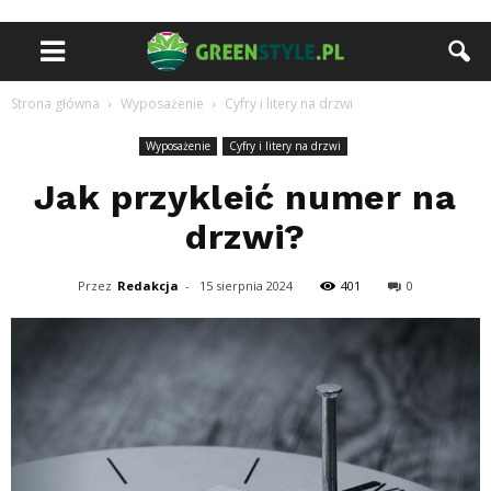
Strona główna
Wyposażenie
Cyfry i litery na drzwi
Wyposażenie
Cyfry i litery na drzwi
Jak przykleić numer na
drzwi?
Przez
Redakcja
-
15 sierpnia 2024
401
0