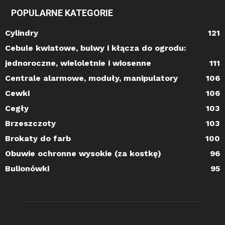
POPULARNE KATEGORIE
Cylindry
121
Cebule kwiatowe, bulwy i kłącza do ogrodu:
jednoroczne, wieloletnie i wiosenne
111
Centrale alarmowe, moduły, manipulatory
106
Cewki
106
Cegły
103
Brzeszczoty
103
Brokaty do farb
100
Obuwie ochronne wysokie (za kostkę)
96
Bulionówki
95