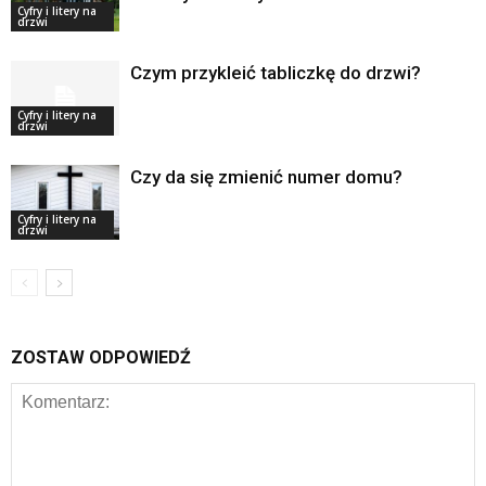
Cyfry i litery na
drzwi
Czym przykleić tabliczkę do drzwi?
Cyfry i litery na
drzwi
Czy da się zmienić numer domu?
Cyfry i litery na
drzwi
ZOSTAW ODPOWIEDŹ