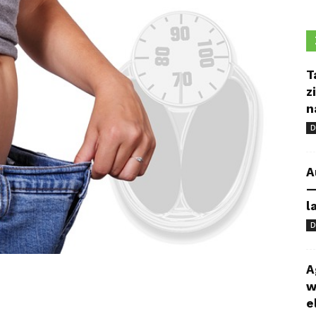
T
z
n
D
A
—
l
D
A
w
e