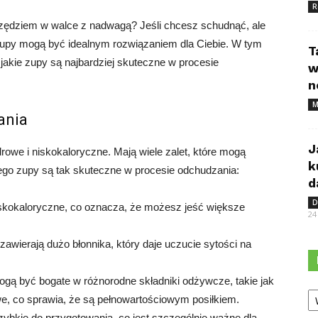
R
ędziem w walce z nadwagą? Jeśli chcesz schudnąć, ale
zupy mogą być idealnym rozwiązaniem dla Ciebie. W tym
T
 jakie zupy są najbardziej skuteczne w procesie
w
n
M
ania
J
rowe i niskokaloryczne. Mają wiele zalet, które mogą
k
go zupy są tak skuteczne w procesie odchudzania:
d
D
kokaloryczne, co oznacza, że możesz jeść większe
24
awierają dużo błonnika, który daje uczucie sytości na
gą być bogate w różnorodne składniki odżywcze, takie jak
Ka
e, co sprawia, że są pełnowartościowym posiłkiem.
zybkie do przygotowania, co jest szczególnie ważne dla