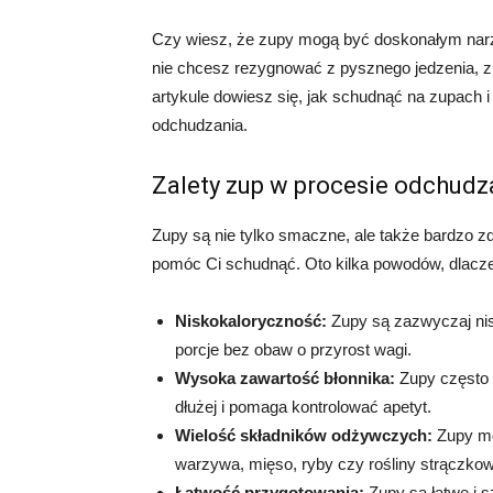
Czy wiesz, że zupy mogą być doskonałym narz
nie chcesz rezygnować z pysznego jedzenia, 
artykule dowiesz się, jak schudnąć na zupach i
odchudzania.
Zalety zup w procesie odchudz
Zupy są nie tylko smaczne, ale także bardzo zd
pomóc Ci schudnąć. Oto kilka powodów, dlacze
Niskokaloryczność:
Zupy są zazwyczaj nis
porcje bez obaw o przyrost wagi.
Wysoka zawartość błonnika:
Zupy często z
dłużej i pomaga kontrolować apetyt.
Wielość składników odżywczych:
Zupy mo
warzywa, mięso, ryby czy rośliny strączkow
Łatwość przygotowania:
Zupy są łatwe i s