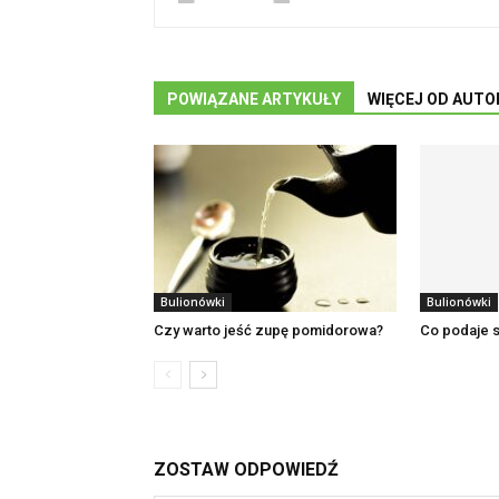
POWIĄZANE ARTYKUŁY
WIĘCEJ OD AUTO
Bulionówki
Bulionówki
Czy warto jeść zupę pomidorowa?
Co podaje s
ZOSTAW ODPOWIEDŹ