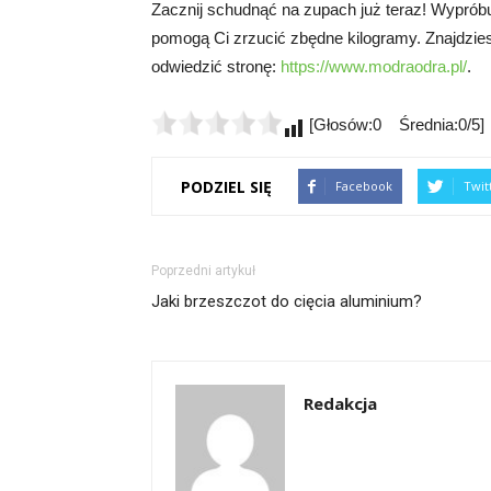
Zacznij schudnąć na zupach już teraz! Wypróbu
pomogą Ci zrzucić zbędne kilogramy. Znajdziesz w
odwiedzić stronę:
https://www.modraodra.pl/
.
[Głosów:0 Średnia:0/5]
PODZIEL SIĘ
Facebook
Twit
Poprzedni artykuł
Jaki brzeszczot do cięcia aluminium?
Redakcja