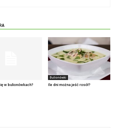
RA
Bulionówki
ię w bulionówkach?
Ile dni można jeść rosół?