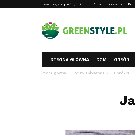
czwartek, sierpień 6, 2026
O nas
Reklama
Kon
Greenstyl.pl
STRONA GŁÓWNA
DOM
OGRÓD
Strona główna
Dodatki i akcesoria
Bulionówki
Ja