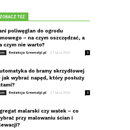
ZOBACZ TEŻ
ani poliwęglan do ogrodu
imowego – na czym oszczędzać, a
a czym nie warto?
Redakcja Greenstyl.pl
-
27 lipca 2026
om
0
utomatyka do bramy skrzydłowej
 jak wybrać napęd, który posłuży
atami?
Redakcja Greenstyl.pl
-
27 lipca 2026
om
0
gregat malarski czy wałek – co
ybrać przy malowaniu ścian i
lewacji?