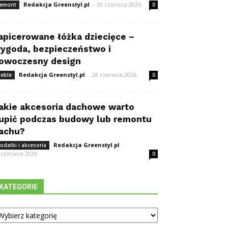
Redakcja Greenstyl.pl
-
30 czerwca 2026
emont
0
apicerowane łóżka dziecięce –
ygoda, bezpieczeństwo i
owoczesny design
Redakcja Greenstyl.pl
-
28 czerwca 2026
eble
0
akie akcesoria dachowe warto
upić podczas budowy lub remontu
achu?
Redakcja Greenstyl.pl
-
odatki i akcesoria
 czerwca 2026
0
KATEGORIE
tegorie