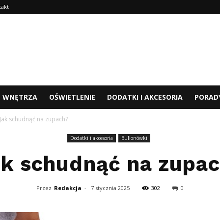
takt
WNĘTRZA
OŚWIETLENIE
DODATKI I AKCESORIA
PORAD
Jak schudnąć na zupach?
Dodatki i akcesoria
Bulionówki
k schudnąć na zupa
Przez
Redakcja
-
7 stycznia 2025
302
0