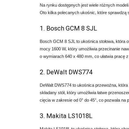
Na rynku dostępnych jest wiele różnych modeli
Oto kilka polecanych ukośnic, które sprawdzą
1. Bosch GCM 8 SJL
Bosch GCM 8 SJL to ukośnica stołowa, która of
mocy 1600 W, który umożliwia przecinanie naw
o wymiarach 640 x 480 mm, co ułatwia pracę 
2. DeWalt DWS774
DeWalt DWS774 to ukośnica przewoźna, która 
składany stół, który umożliwia łatwe przenoszen
cięcia w zakresie od 0° do 45°, co pozwala na 
3. Makita LS1018L
Makita LS1018L to ukośnica stołowa, która char