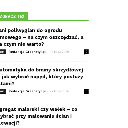
ZOBACZ TEŻ
ani poliwęglan do ogrodu
imowego – na czym oszczędzać, a
a czym nie warto?
Redakcja Greenstyl.pl
-
27 lipca 2026
om
0
utomatyka do bramy skrzydłowej
 jak wybrać napęd, który posłuży
atami?
Redakcja Greenstyl.pl
-
27 lipca 2026
om
0
gregat malarski czy wałek – co
ybrać przy malowaniu ścian i
lewacji?