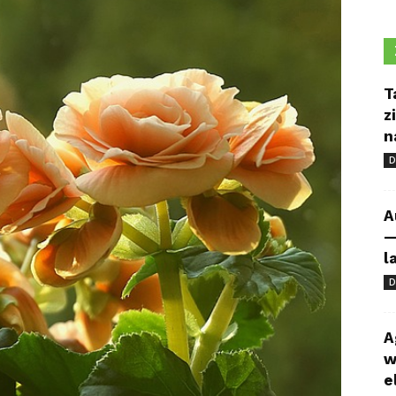
T
z
n
D
A
—
l
D
A
w
e