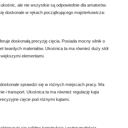
 ukośnic, ale nie wszystkie są odpowiednie dla amatorów.
 się doskonale w rękach początkującego majsterkowicza:
eruje doskonałą precyzję cięcia. Posiada mocny silnik o
et twardych materiałów. Ukośnica ta ma również duży stół
z większymi elementami.
doskonale sprawdzi się w różnych miejscach pracy. Ma
ie i transport. Ukośnica ta ma również regulację kąta
precyzyjne cięcie pod różnymi kątami.
akteryzuje się solidną konstrukcją i wytrzymałością.