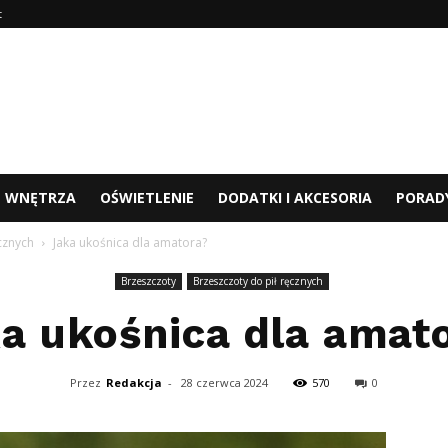
t
WNĘTRZA
OŚWIETLENIE
DODATKI I AKCESORIA
PORAD
cznych
Jaka ukośnica dla amatora?
Brzeszczoty
Brzeszczoty do pił ręcznych
a ukośnica dla amat
Przez
Redakcja
-
28 czerwca 2024
570
0