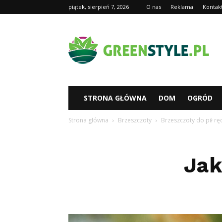
piątek, sierpień 7, 2026
O nas
Reklama
Kontak
Greenstyl.pl
STRONA GŁÓWNA
DOM
OGRÓD
Strona główna
Brzeszczoty
Brzeszczoty do pił rę
Jak