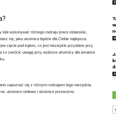
R
a?
T
w
n
y lubi wykonywać różnego rodzaju prace stolarskie,
M
z się, jaka ukośnica będzie dla Ciebie najlepsza.
jne cięcie pod kątem, co jest niezwykle przydatne przy
 na co zwrócić uwagę przy wyborze ukośnicy dla amatora
J
ku.
k
d
D
24
arto zapoznać się z różnymi rodzajami tego narzędzia.
czne, ukośnice stołowe i ukośnice przewoźne.
Ka