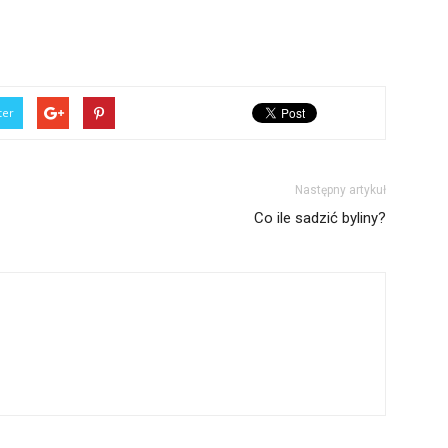
ter
Następny artykuł
Co ile sadzić byliny?