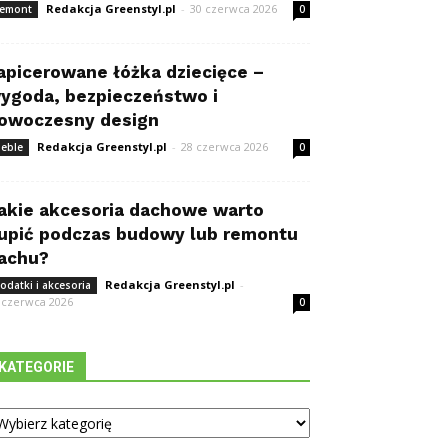
Redakcja Greenstyl.pl
-
30 czerwca 2026
emont
0
apicerowane łóżka dziecięce –
ygoda, bezpieczeństwo i
owoczesny design
Redakcja Greenstyl.pl
-
28 czerwca 2026
eble
0
akie akcesoria dachowe warto
upić podczas budowy lub remontu
achu?
Redakcja Greenstyl.pl
-
odatki i akcesoria
 czerwca 2026
0
KATEGORIE
tegorie