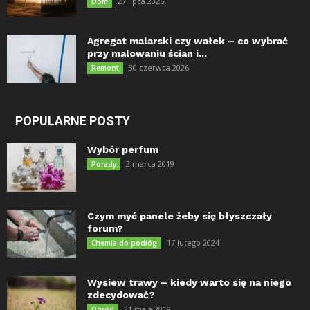
27 lipca 2026
Dom
Agregat malarski czy wałek – co wybrać
przy malowaniu ścian i...
30 czerwca 2026
Remont
POPULARNE POSTY
Wybór perfum
2 marca 2019
Porady
Czym myć panele żeby się błyszczały
forum?
17 lutego 2024
Chemia do podłóg
Wysiew trawy – kiedy warto się na niego
zdecydować?
21 maja 2018
Ogród