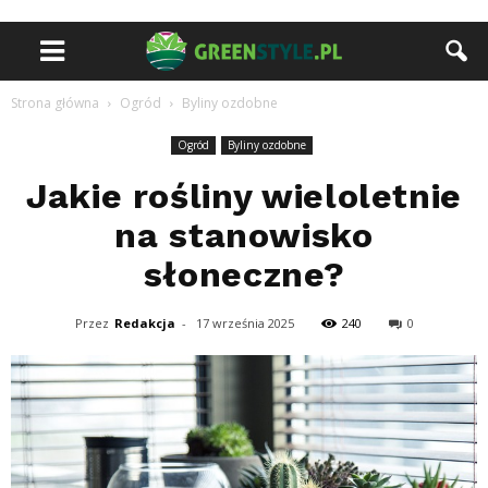
Strona główna
Ogród
Byliny ozdobne
Ogród
Byliny ozdobne
Jakie rośliny wieloletnie
na stanowisko
słoneczne?
Przez
Redakcja
-
17 września 2025
240
0