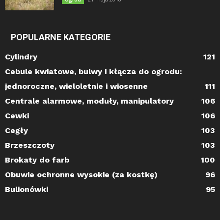
POPULARNE KATEGORIE
Cylindry
121
Cebule kwiatowe, bulwy i kłącza do ogrodu:
jednoroczne, wieloletnie i wiosenne
111
Centrale alarmowe, moduły, manipulatory
106
Cewki
106
Cegły
103
Brzeszczoty
103
Brokaty do farb
100
Obuwie ochronne wysokie (za kostkę)
96
Bulionówki
95