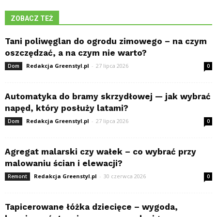
ZOBACZ TEŻ
Tani poliwęglan do ogrodu zimowego – na czym
oszczędzać, a na czym nie warto?
Redakcja Greenstyl.pl
-
27 lipca 2026
Dom
0
Automatyka do bramy skrzydłowej — jak wybrać
napęd, który posłuży latami?
Redakcja Greenstyl.pl
-
27 lipca 2026
Dom
0
Agregat malarski czy wałek – co wybrać przy
malowaniu ścian i elewacji?
Redakcja Greenstyl.pl
-
30 czerwca 2026
Remont
0
Tapicerowane łóżka dziecięce – wygoda,