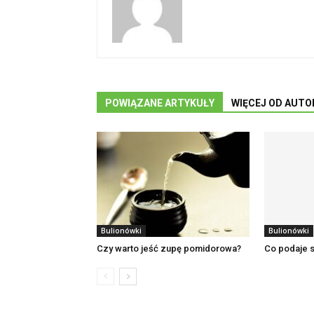
POWIĄZANE ARTYKUŁY
WIĘCEJ OD AUTO
Bulionówki
Bulionówki
Czy warto jeść zupę pomidorowa?
Co podaje s