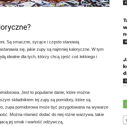
R
T
loryczne?
w
n
ni. Są smaczne, sycące i często stanowią
M
astanawia się, jakie zupy są najmniej kaloryczne. W tym
dą idealne dla tych, którzy chcą zjeść coś lekkiego i
J
k
d
D
24
omidorowa. Jest to popularne danie, które można
szym składnikiem tej zupy są pomidory, które są
owo, zupa pomidorowa może być przygotowana na wywarze
ość. Można również dodać do niej różne warzywa, takie
Ka
gacą jej smak i wartość odżywczą.