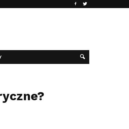
Y
ryczne?