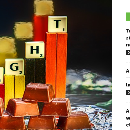
T
z
n
D
A
—
l
D
A
w
e