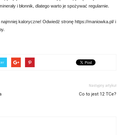
inerały i błonnik, dlatego warto je spożywać regularnie.
najmniej kaloryczne! Odwiedź stronę https://maniowka.pl/ i
py.
ter
Następny artykuł
a
Co to jest 12 TCe?