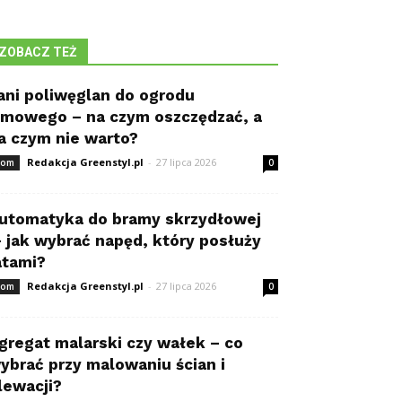
ZOBACZ TEŻ
ani poliwęglan do ogrodu
imowego – na czym oszczędzać, a
a czym nie warto?
Redakcja Greenstyl.pl
-
27 lipca 2026
om
0
utomatyka do bramy skrzydłowej
 jak wybrać napęd, który posłuży
atami?
Redakcja Greenstyl.pl
-
27 lipca 2026
om
0
gregat malarski czy wałek – co
ybrać przy malowaniu ścian i
lewacji?