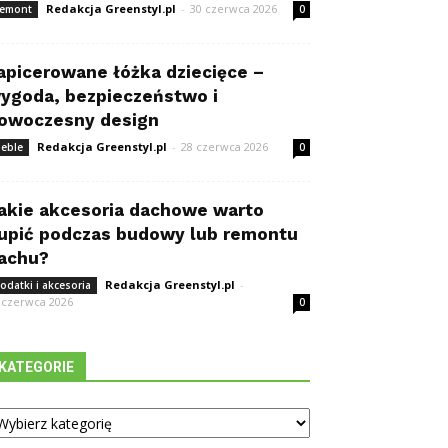
Redakcja Greenstyl.pl
-
30 czerwca 2026
emont
0
apicerowane łóżka dziecięce –
ygoda, bezpieczeństwo i
owoczesny design
Redakcja Greenstyl.pl
-
28 czerwca 2026
eble
0
akie akcesoria dachowe warto
upić podczas budowy lub remontu
achu?
Redakcja Greenstyl.pl
-
odatki i akcesoria
 czerwca 2026
0
KATEGORIE
tegorie