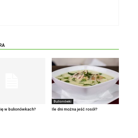
RA
Bulionówki
ię w bulionówkach?
Ile dni można jeść rosół?