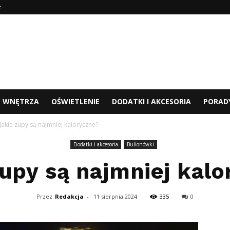
t
WNĘTRZA
OŚWIETLENIE
DODATKI I AKCESORIA
PORAD
Jakie zupy są najmniej kaloryczne?
Dodatki i akcesoria
Bulionówki
zupy są najmniej kalo
Przez
Redakcja
-
11 sierpnia 2024
335
0