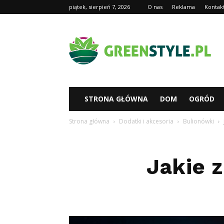
piątek, sierpień 7, 2026
O nas
Reklama
Kontak
Greenstyl.pl
STRONA GŁÓWNA
DOM
OGRÓD
Strona główna
Dodatki i akcesoria
Bulionówki
Jakie 